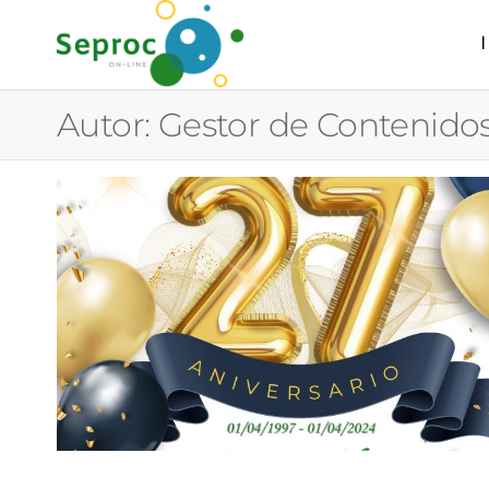
SEPROC
Servicios
Profesionales
de
Autor:
Gestor de Contenido
Comunicación