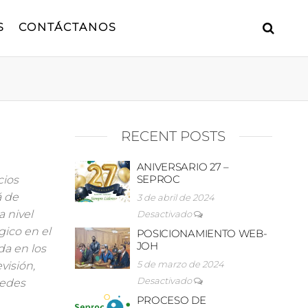
S
CONTÁCTANOS
RECENT POSTS
ANIVERSARIO 27 –
SEPROC
cios
á de
3 de abril de 2024
a nivel
Desactivado
gico en el
POSICIONAMIENTO WEB-
JOH
da en los
5 de marzo de 2024
visión,
Desactivado
redes
PROCESO DE