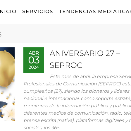
INICIO
SERVICIOS
TENDENCIAS MEDIATICA
s
ANIVERSARIO 27 –
ABR
03
SEPROC
2024
Este mes de abril, la empresa Servi
Profesionales de Comunicación (SEPROC) est
cumpleaños (27), siendo los pioneros y líderes 
nacional e internacional, como soporte estraté
monitoreo de la información pública y publica
diferentes medios de comunicación, radio, tele
prensa escrita (nativa), plataformas digitales y 
sociales, los 365…