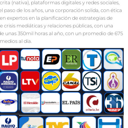
crita (nativa), plataformas digitales y redes sociales,
el paso de los años, una corporación solida, con ética
en expertos en la planificación de estrategias de
crisis mediáticas y relaciones públicas, con una
de unas 350mil horas al año, con un promedio de 675
medios al día.