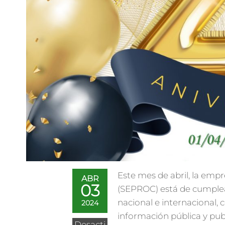
Este mes de abril, la emp
ABR
03
(SEPROC) está de cumpleaño
nacional e internacional,
2024
información pública y pub
Desacti