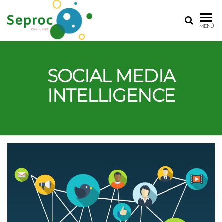
SEPROC
Servicios
MENÚ
Profesionales
de
Comunicación
SOCIAL MEDIA
INTELLIGENCE