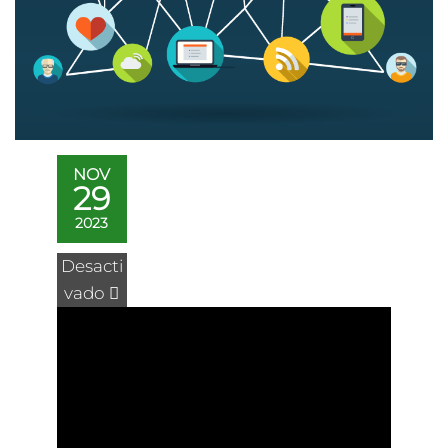
NOV
29
2023
Desacti
vado