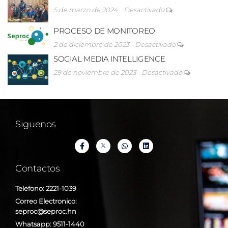
5 de marzo de 2024
Desactivado
PROCESO DE MONITOREO
2 de diciembre de 2023
Desactivado
SOCIAL MEDIA INTELLIGENCE
29 de noviembre de 2023
Desactivado
Siguenos
Contactos
Telefono: 2221-1039
Correo Electronico:
seproc@seproc.hn
Whatsapp: 9511-1440