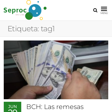
SEPROC
Servicios
MENÚ
Profesionales
de
Etiqueta:
tag1
Comunicación
BCH: Las remesas
JUN